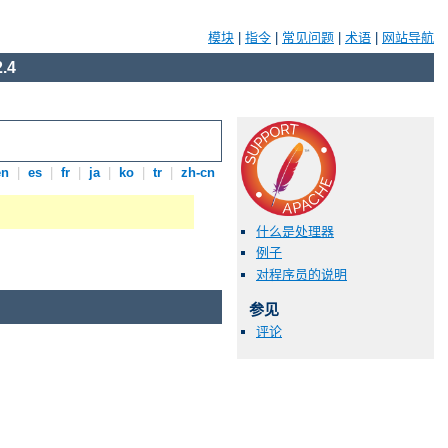
模块
|
指令
|
常见问题
|
术语
|
网站导航
.4
en
|
es
|
fr
|
ja
|
ko
|
tr
|
zh-cn
什么是处理器
例子
对程序员的说明
参见
评论