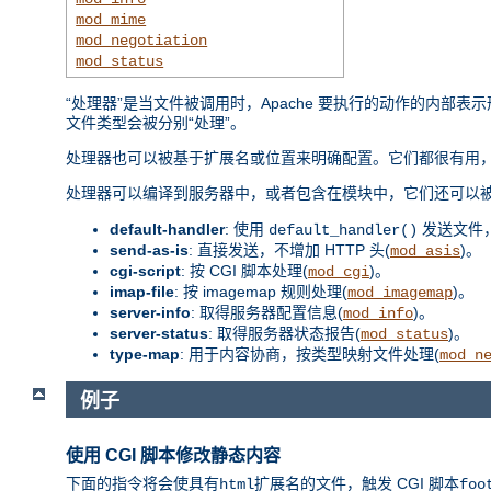
mod_mime
mod_negotiation
mod_status
“处理器”是当文件被调用时，Apache 要执行的动作的内
文件类型会被分别“处理”。
处理器也可以被基于扩展名或位置来明确配置。它们都很有用，
处理器可以编译到服务器中，或者包含在模块中，它们还可以
default-handler
: 使用
发送文件
default_handler()
send-as-is
: 直接发送，不增加 HTTP 头(
)。
mod_asis
cgi-script
: 按 CGI 脚本处理(
)。
mod_cgi
imap-file
: 按 imagemap 规则处理(
)。
mod_imagemap
server-info
: 取得服务器配置信息(
)。
mod_info
server-status
: 取得服务器状态报告(
)。
mod_status
type-map
: 用于内容协商，按类型映射文件处理(
mod_n
例子
使用 CGI 脚本修改静态内容
下面的指令将会使具有
扩展名的文件，触发 CGI 脚本
html
foo