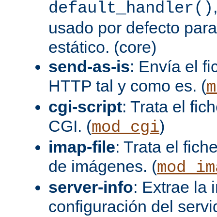
default_handler()
usado por defecto para
estático. (core)
send-as-is
: Envía el 
HTTP tal y como es. (
m
cgi-script
: Trata el fi
CGI. (
)
mod_cgi
imap-file
: Trata el fi
de imágenes. (
mod_im
server-info
: Extrae la
configuración del servid