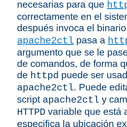
necesarias para que
htt
correctamente en el siste
después invoca el binari
pasa a
apache2ctl
htt
argumento que se le pase 
de comandos, de forma qu
de
puede ser usad
httpd
. Puede edit
apache2ctl
script
y camb
apache2ctl
variable que está a
HTTPD
especifica la ubicación e