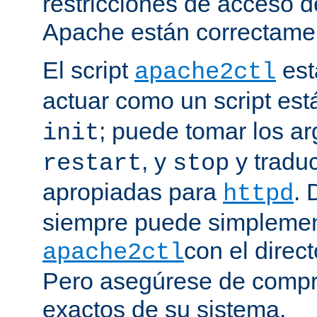
restricciones de acceso d
Apache están correctamen
El script
est
apache2ctl
actuar como un script est
; puede tomar los 
init
, y
y traduc
restart
stop
apropiadas para
. 
httpd
siempre puede simplemen
con el direct
apache2ctl
Pero asegúrese de compro
exactos de su sistema.