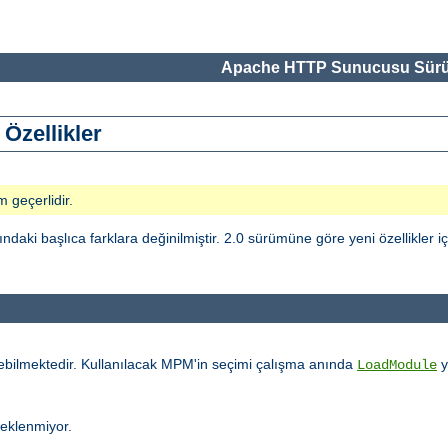
Apache HTTP Sunucusu Sürü
Özellikler
m geçerlidir.
i başlıca farklara değinilmiştir. 2.0 sürümüne göre yeni özellikler i
ebilmektedir. Kullanılacak MPM'in seçimi çalışma anında
y
LoadModule
teklenmiyor.