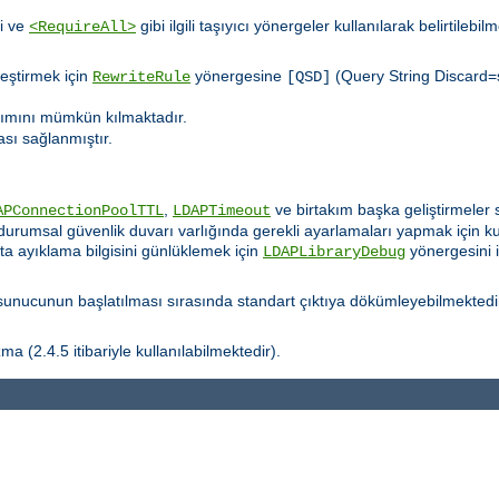
i ve
gibi ilgili taşıyıcı yönergeler kullanılarak belirtilebil
<RequireAll>
leştirmek için
yönergesine
(Query String Discard=s
RewriteRule
[QSD]
nımını mümkün kılmaktadır.
ası sağlanmıştır.
.
,
ve birtakım başka geliştirmeler s
APConnectionPoolTTL
LDAPTimeout
durumsal güvenlik duvarı varlığında gerekli ayarlamaları yapmak için kull
ata ayıklama bilgisini günlüklemek için
yönergesini 
LDAPLibraryDebug
nucunun başlatılması sırasında standart çıktıya dökümleyebilmektedi
a (2.4.5 itibariyle kullanılabilmektedir).