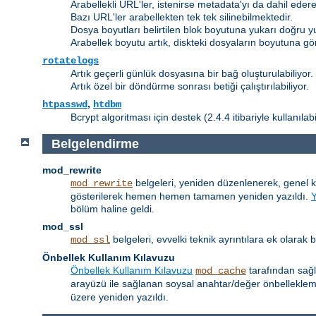
Arabellekli URL'ler, istenirse metadata'yı da dahil edere
Bazı URL'ler arabellekten tek tek silinebilmektedir.
Dosya boyutları belirtilen blok boyutuna yukarı doğru y
Arabellek boyutu artık, diskteki dosyaların boyutuna gö
rotatelogs
Artık geçerli günlük dosyasına bir bağ oluşturulabiliyor.
Artık özel bir döndürme sonrası betiği çalıştırılabiliyor.
,
htpasswd
htdbm
Bcrypt algoritması için destek (2.4.4 itibariyle kullanılab
Belgelendirme
mod_rewrite
belgeleri, yeniden düzenlenerek, genel 
mod_rewrite
gösterilerek hemen hemen tamamen yeniden yazıldı.
bölüm haline geldi.
mod_ssl
belgeleri, evvelki teknik ayrıntılara ek olarak
mod_ssl
Önbellek Kullanım Kılavuzu
Önbellek Kullanım Kılavuzu
tarafından sağl
mod_cache
arayüzü ile sağlanan soysal anahtar/değer önbellekle
üzere yeniden yazıldı.