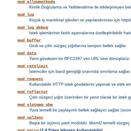
mod_allowmethods
Kimlik Doğrulama ve Yetkilendirme ile etkileşmeyen bel
mod_lua
Küçük iş mantıksal işlevleri ve yapılandırması için httpd
mod_log_debug
İstek işlemlerinin farklı aşamalarına özelleştirilebilir 
mod_buffer
Girdi ve çıktı süzgeç yığıtlarına tampon bellek sağlar.
mod_data
Yanıt gövdesini bir RFC2397 veri URL'sine dönüştürür.
mod_ratelimit
İstemciler için band genişliği oranında sınırlama sağlar.
mod_request
Kullanılabilir HTTP istek gövdelerini yapmak ve elde et
mod_reflector
Çıktı süzgeci yığıtı üzerinden bir yanıt olarak bir istek 
mod_slotmem_shm
Yuva temelli bir paylaşımlı bellek sağlayıcı sağlar (score
mod_xml2enc
Başta bir üçüncü parti modüldü. libxml2 temelli süzgeç 
(2.4.5'den itibaren kullanılabilir)
mod_macro