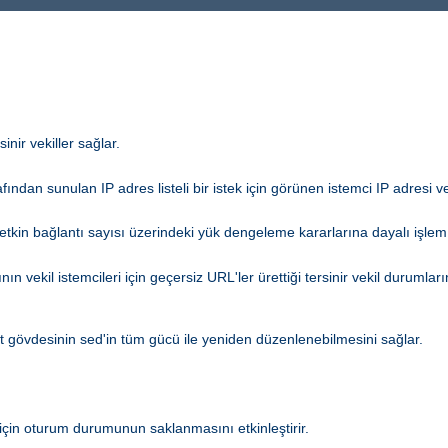
nir vekiller sağlar.
afından sunulan IP adres listeli bir istek için görünen istemci IP adresi ve
kin bağlantı sayısı üzerindeki yük dengeleme kararlarına dayalı işlem
ın vekil istemcileri için geçersiz URL'ler ürettiği tersinir vekil durumla
ıt gövdesinin sed'in tüm gücü ile yeniden düzenlenebilmesini sağlar.
için oturum durumunun saklanmasını etkinleştirir.