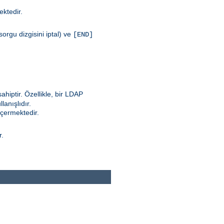
mektedir.
orgu dizgisini iptal) ve
[END]
ahiptir. Özellikle, bir LDAP
anışlıdır.
içermektedir.
r.