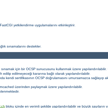
 FastCGI yetkilendirme uygulamalarını etkinleştirir.
ğlık sınamalarını destekler.
 sınamak için bir OCSP sunucusunu kullanmak üzere yapılandırılabilir. Ö
h edilip edilmeyeceği kararına bağlı olarak yapılandırılabilir.
sında kendi sertifikasının OCSP doğrulamasını umursamazca sağlayıp 
mcached üzerinden paylaşmak üzere yapılandırılabilir.
klenmektedir.
bloku içinde en verimli şekilde yapılandırılabilir ve büyük sayıların
tch