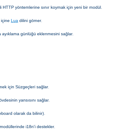
li HTTP yöntemlerine sınır koymak için yeni bir modül.
 içine
Lua
dilini gömer.
hata ayıklama günlüğü eklenmesini sağlar.
mek için Süzgeçleri sağlar.
gövdesinin yansısını sağlar.
board olarak da bilinir).
modüllerinde i18n'i destekler.