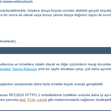
k listelenebilmektedir.
uvarlanabilmekte, böylece dosya boyutu sınırları diskteki gerçek boyutla
re bir sınıra ek olarak veya bunun yerine dosya düğümü sayısı ile sınırl
ilmektedir).
kullanıma ve örneklere odaklı olarak ve diğer çözümlerin hangi durum
Yeniden Yazma Kılavuzu
artık bir sayfa olmaktan çıkıp, çok daha ayrıntı
 başlarken seviyesinde daha fazla örnekle büyük oranda genişletildi.
anan RFC2616 HTTP/1.1 önbellekleme özellikleri arasıda daha iyi ayrım
mesi yanında
gibi mekanizmalarla sağlanan özelleştiri
mod_file_cache