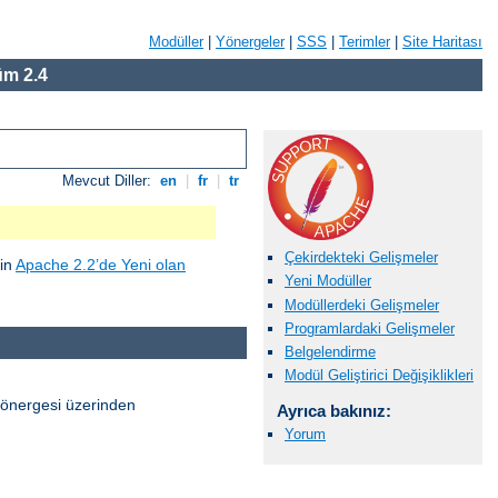
Modüller
|
Yönergeler
|
SSS
|
Terimler
|
Site Haritası
m 2.4
Mevcut Diller:
en
|
fr
|
tr
Çekirdekteki Gelişmeler
çin
Apache 2.2’de Yeni olan
Yeni Modüller
Modüllerdeki Gelişmeler
Programlardaki Gelişmeler
Belgelendirme
Modül Geliştirici Değişiklikleri
önergesi üzerinden
Ayrıca bakınız:
Yorum