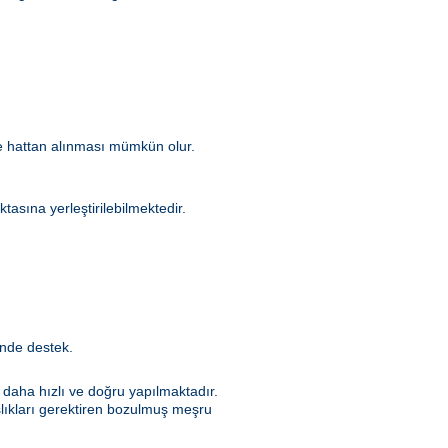
kle hattan alınması mümkün olur.
asına yerleştirilebilmektedir.
inde destek.
e daha hızlı ve doğru yapılmaktadır.
şlıkları gerektiren bozulmuş meşru