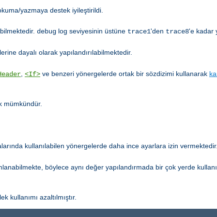
kuma/yazmaya destek iyileştirildi.
abilmektedir.
log seviyesinin üstüne
'den
'e kadar 
debug
trace1
trace8
erine dayalı olarak yapılandırılabilmektedir.
,
ve benzeri yönergelerde ortak bir sözdizimi kullanarak
ka
Header
<If>
tık mümkündür.
arında kullanılabilen yönergelerde daha ince ayarlara izin vermektedir
mlanabilmekte, böylece aynı değer yapılandırmada bir çok yerde kullan
ek kullanımı azaltılmıştır.