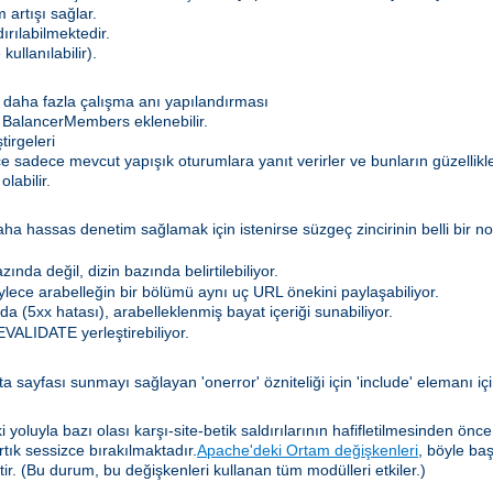
 artışı sağlar.
dırılabilmektedir.
kullanılabilir).
daha fazla çalışma anı yapılandırması
 BalancerMembers eklenebilir.
irgeleri
lece sadece mevcut yapışık oturumlara yanıt verirler ve bunların güzelli
labilir.
hassas denetim sağlamak için istenirse süzgeç zincirinin belli bir nokt
nda değil, dizin bazında belirtilebiliyor.
böylece arabelleğin bir bölümü aynı uç URL önekini paylaşabiliyor.
a (5xx hatası), arabelleklenmiş bayat içeriği sunabiliyor.
VALIDATE yerleştirebiliyor.
a sayfası sunmayı sağlayan 'onerror' özniteliği için 'include' elemanı iç
yoluyla bazı olası karşı-site-betik saldırılarının hafifletilmesinden önc
artık sessizce bırakılmaktadır.
Apache'deki Ortam değişkenleri
, böyle ba
tir. (Bu durum, bu değişkenleri kullanan tüm modülleri etkiler.)