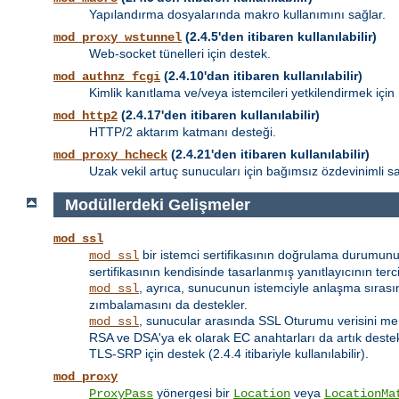
Yapılandırma dosyalarında makro kullanımını sağlar.
(2.4.5'den itibaren kullanılabilir)
mod_proxy_wstunnel
Web-socket tünelleri için destek.
(2.4.10'dan itibaren kullanılabilir)
mod_authnz_fcgi
Kimlik kanıtlama ve/veya istemcileri yetkilendirmek için
(2.4.17'den itibaren kullanılabilir)
mod_http2
HTTP/2 aktarım katmanı desteği.
(2.4.21'den itibaren kullanılabilir)
mod_proxy_hcheck
Uzak vekil artuç sunucuları için bağımsız özdevinimli sa
Modüllerdeki Gelişmeler
mod_ssl
bir istemci sertifikasının doğrulama durumunu
mod_ssl
sertifikasının kendisinde tasarlanmış yanıtlayıcının terci
, ayrıca, sunucunun istemciyle anlaşma sıra
mod_ssl
zımbalamasını da destekler.
, sunucular arasında SSL Oturumu verisini me
mod_ssl
RSA ve DSA'ya ek olarak EC anahtarları da artık deste
TLS-SRP için destek (2.4.4 itibariyle kullanılabilir).
mod_proxy
yönergesi bir
veya
ProxyPass
Location
LocationMa