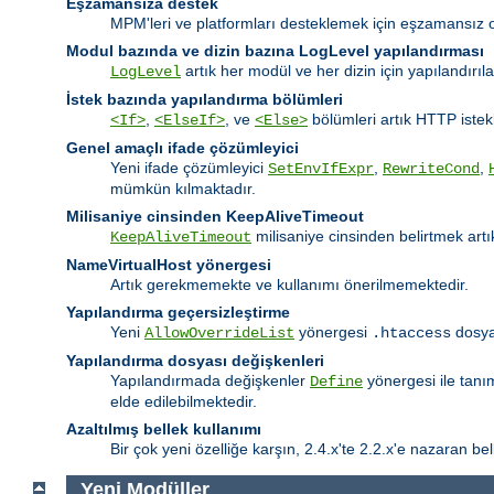
Eşzamansıza destek
MPM'leri ve platformları desteklemek için eşzamansız o
Modul bazında ve dizin bazına LogLevel yapılandırması
artık her modül ve her dizin için yapılandırıl
LogLevel
İstek bazında yapılandırma bölümleri
,
, ve
bölümleri artık HTTP istekl
<If>
<ElseIf>
<Else>
Genel amaçlı ifade çözümleyici
Yeni ifade çözümleyici
,
,
SetEnvIfExpr
RewriteCond
mümkün kılmaktadır.
Milisaniye cinsinden KeepAliveTimeout
milisaniye cinsinden belirtmek ar
KeepAliveTimeout
NameVirtualHost yönergesi
Artık gerekmemekte ve kullanımı önerilmemektedir.
Yapılandırma geçersizleştirme
Yeni
yönergesi
dosyal
AllowOverrideList
.htaccess
Yapılandırma dosyası değişkenleri
Yapılandırmada değişkenler
yönergesi ile tanı
Define
elde edilebilmektedir.
Azaltılmış bellek kullanımı
Bir çok yeni özelliğe karşın, 2.4.x'te 2.2.x'e nazaran bell
Yeni Modüller