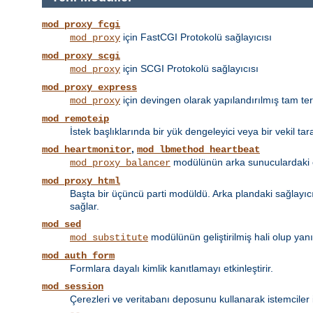
mod_proxy_fcgi
için FastCGI Protokolü sağlayıcısı
mod_proxy
mod_proxy_scgi
için SCGI Protokolü sağlayıcısı
mod_proxy
mod_proxy_express
için devingen olarak yapılandırılmış tam tersi
mod_proxy
mod_remoteip
İstek başlıklarında bir yük dengeleyici veya bir vekil tar
,
mod_heartmonitor
mod_lbmethod_heartbeat
modülünün arka sunuculardaki et
mod_proxy_balancer
mod_proxy_html
Başta bir üçüncü parti modüldü. Arka plandaki sağlayıcın
sağlar.
mod_sed
modülünün geliştirilmiş hali olup yan
mod_substitute
mod_auth_form
Formlara dayalı kimlik kanıtlamayı etkinleştirir.
mod_session
Çerezleri ve veritabanı deposunu kullanarak istemciler 