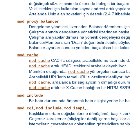
değiştirgeli sözdiziminin de üzerinde belirgin bir başarım
Vekil istekleri için kullanılan kaynak adresi artık yapılan
Artalanda Unix alan soketleri için destek (2.4.7 itibariyle 
mod_proxy_balancer
Dengeleme yöneticisi üzerinden BalancerMembers için 
Çalışma anında dengeleme yöneticisi üzerinden başka
Çalışma anı yapılandırmasına yönelik dengeleyici değişt
BalancerMembers için 'Drain' değeri belirtilebilir; böy
Balancer ayarları sunucu yeniden başlatılssa bile kalıcı o
mod_cache
CACHE süzgeci, arabellekleme üzerinde daha 
mod_cache
artık HEAD isteklerini arabellekleyebiliyor.
mod_cache
Mümkün olduğunda,
yönergeleri sunucu bazı
mod_cache
Arabellekli URL'lerin temel URL'si özelleştirilebiliyor; 
, ardalanda bir sağlayıcının olmadığı durumd
mod_cache
artık bir X-Cache başlığına bir HIT/MISS/RE
mod_cache
mod_include
Bir hata durumunda öntanımlı hata dizgisi yerine bir hat
,
,
, ...
mod_cgi
mod_include
mod_isapi
Başlıkların ortam değişkenlerine dönüşümü, başlık zerki 
Geçersiz karakterler (altçizgiler dahil) içeren başlıklar 
istemcilerin çevresinden dolanabilen göstericilere sahip