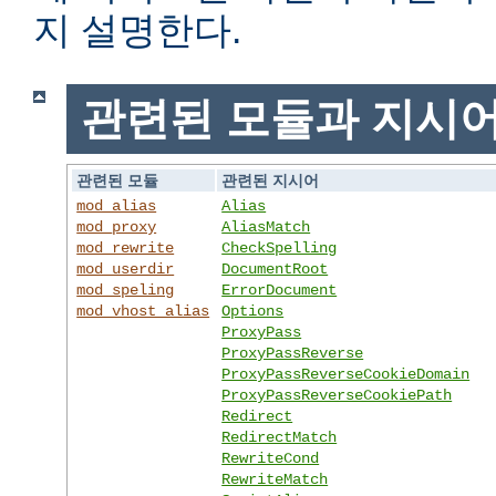
지 설명한다.
관련된 모듈과 지시
관련된 모듈
관련된 지시어
mod_alias
Alias
mod_proxy
AliasMatch
mod_rewrite
CheckSpelling
mod_userdir
DocumentRoot
mod_speling
ErrorDocument
mod_vhost_alias
Options
ProxyPass
ProxyPassReverse
ProxyPassReverseCookieDomain
ProxyPassReverseCookiePath
Redirect
RedirectMatch
RewriteCond
RewriteMatch